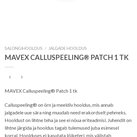
SALONGIHOOLDUS
/
JALGADE HOOLDUS
MAVEX CALLUSPEELING® PATCH 1 TK
MAVEX Calluspeeling® Patch 1 tk
Calluspeeling® on õrn ja meeldiv hooldus, mis annab
jalgadele uue sära ning muudab need erakordselt pehmeks.
Hooldust on lihtne teha ja see ei nõua eriteadmisi. Juhendit on
lihtne järgida ja hooldus tagab tulemused juba esimesel
korral. Hoolduses ei kasutata lõiketeri, mis välistab