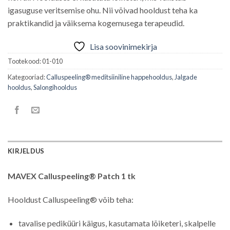
igasuguse veritsemise ohu. Nii võivad hooldust teha ka
praktikandid ja väiksema kogemusega terapeudid.
Lisa soovinimekirja
Tootekood:
01-010
Kategooriad:
Calluspeeling® meditsiiniline happehooldus
,
Jalgade
hooldus
,
Salongihooldus
KIRJELDUS
MAVEX Calluspeeling® Patch 1 tk
Hooldust Calluspeeling® võib teha:
tavalise pediküüri käigus, kasutamata lõiketeri, skalpelle