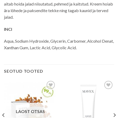
aitab hoida jalad niisutatud, pehmed ja kaitstud. Kreem hoiab
ära lõhede ja paksendite tekke ning tagab kaunid ja terved
jalad.
INCI
Aqua, Sodium Hydroxide, Glycerin, Carbomer, Alcohol Denat,
Xanthan Gum, Lactic Acid, Glycolic Acid.
SEOTUD TOOTED
Lisa
Lisa
soovinimekirja
soovinimekirja
LAOST OTSAS