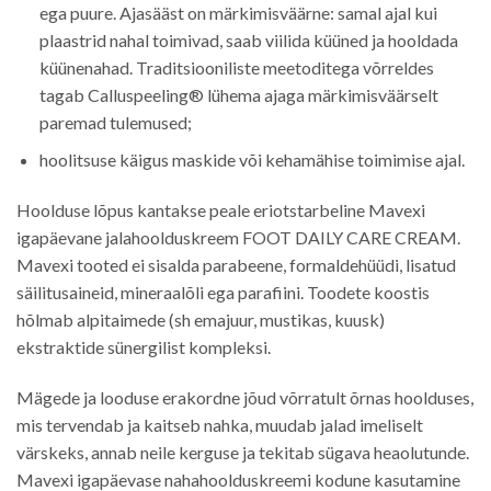
ega puure. Ajasääst on märkimisväärne: samal ajal kui
plaastrid nahal toimivad, saab viilida küüned ja hooldada
küünenahad. Traditsiooniliste meetoditega võrreldes
tagab Calluspeeling® lühema ajaga märkimisväärselt
paremad tulemused;
hoolitsuse käigus maskide või kehamähise toimimise ajal.
Hoolduse lõpus kantakse peale eriotstarbeline Mavexi
igapäevane jalahoolduskreem FOOT DAILY CARE CREAM.
Mavexi tooted ei sisalda parabeene, formaldehüüdi, lisatud
säilitusaineid, mineraalõli ega parafiini. Toodete koostis
hõlmab alpitaimede (sh emajuur, mustikas, kuusk)
ekstraktide sünergilist kompleksi.
Mägede ja looduse erakordne jõud võrratult õrnas hoolduses,
mis tervendab ja kaitseb nahka, muudab jalad imeliselt
värskeks, annab neile kerguse ja tekitab sügava heaolutunde.
Mavexi igapäevase nahahoolduskreemi kodune kasutamine