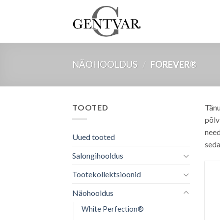
Skip
to
content
NÄOHOOLDUS
/
FOREVER®
TOOTED
Tänu
põlv
need
Uued tooted
seda
Salongihooldus
Tootekollektsioonid
Näohooldus
White Perfection®