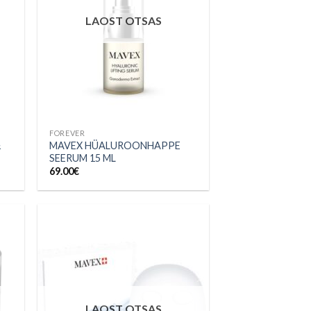
LAOST OTSAS
FOREVER
&
MAVEX HÜALUROONHAPPE
SEERUM 15 ML
69.00
€
sa
Lisa
irja
soovinimekirja
LAOST OTSAS