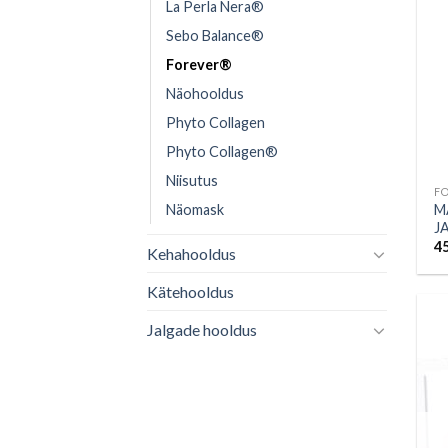
La Perla Nera®
Sebo Balance®
Forever®
Näohooldus
Phyto Collagen
Phyto Collagen®
Niisutus
F
M
Näomask
J
4
Kehahooldus
Kätehooldus
Jalgade hooldus