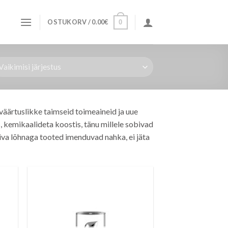
OSTUKORV /
0.00
€
0
äärtuslikke taimseid toimeaineid ja uue
 kemikaalideta koostis, tänu millele sobivad
iva lõhnaga tooted imenduvad nahka, ei jäta
sa
Lisa
irja
soovinimekirja