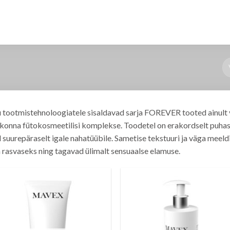
 tootmistehnoloogiatele sisaldavad sarja FOREVER tooted ainult v
konna fütokosmeetilisi komplekse. Toodetel on erakordselt puhas,
 suurepäraselt igale nahatüübile. Sametise tekstuuri ja väga meeld
 rasvaseks ning tagavad ülimalt sensuaalse elamuse.
Lisa
Li
soovinimekirja
soovinimek