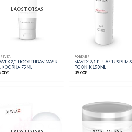
LAOST OTSAS
OREVER
FOREVER
AVEX 2/1 NOORENDAV MASK
MAVEX 2/1 PUHASTUSPIIM 
A KOORIJA 75 ML
TOONIK 150 ML
5.00
€
45.00
€
Lisa
Li
soovinimekirja
soovinimek
LAOST OTSAS
LAOST OTSAS