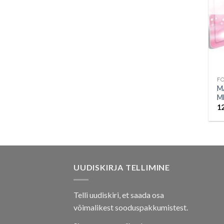
F
M
M
1
UUDISKIRJA TELLIMINE
Telli uudiskiri, et saada osa
võimalikest sooduspakkumistest.