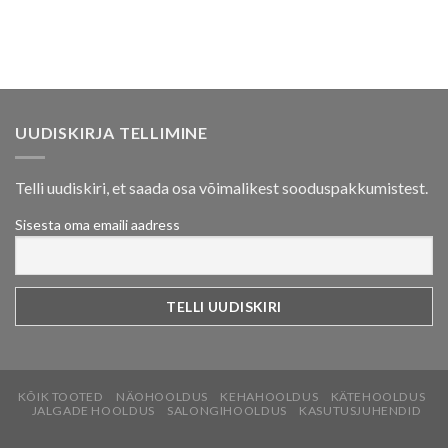
UUDISKIRJA TELLIMINE
Telli uudiskiri, et saada osa võimalikest sooduspakkumistest.
Sisesta oma emaili aadress
KÕIK TOOTED
NÄOHOOLDUS
KEHAHOOLDUS
KÄTEHOOLDUS
JALGADE HOOLDUS
SALONGIHOOLDUS
KASUTUSJUHENDID