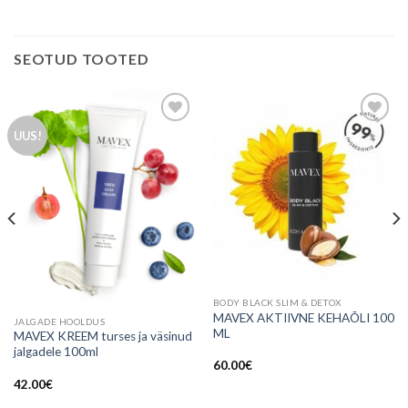
SEOTUD TOOTED
UUS!
Lisa
Lisa
soovinimekirja
soovinimekirja
BODY BLACK SLIM & DETOX
MAVEX AKTIIVNE KEHAÕLI 100
JALGADE HOOLDUS
ML
MAVEX KREEM turses ja väsinud
jalgadele 100ml
60.00
€
42.00
€