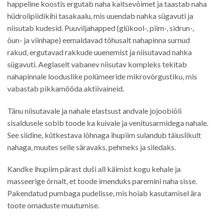
happeline koostis ergutab naha kaitsevõimet ja taastab naha
hüdrolipiidikihi tasakaalu, mis uuendab nahka sügavuti ja
niisutab kudesid. Puuviljahapped (glükool-, piim-, sidrun-,
õun- ja viinhape) eemaldavad tõhusalt nahapinna surnud
rakud, ergutavad rakkude uuenemist ja niisutavad nahka
sügavuti. Aeglaselt vabanev niisutav kompleks tekitab
nahapinnale looduslike polümeeride mikrovõrgustiku, mis
vabastab pikkamööda aktiivaineid.
Tänu niisutavale ja nahale elastsust andvale jojoobiõli
sisaldusele sobib toode ka kuivale ja venitusarmidega nahale.
See siidine, kütkestava lõhnaga ihupiim sulandub täiuslikult
nahaga, muutes selle säravaks, pehmeks ja siledaks.
Kandke ihupiim pärast duši all käimist kogu kehale ja
masseerige õrnalt, et toode imenduks paremini naha sisse.
Pakendatud pumbaga pudelisse, mis hoiab kasutamisel ära
toote omaduste muutumise.