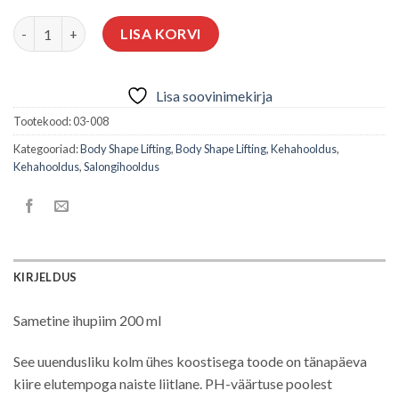
MAVEX SAMETINE NIISUTAV TRIMMIV KOORIV IHUPIIM 200 ML 
LISA KORVI
Lisa soovinimekirja
Tootekood:
03-008
Kategooriad:
Body Shape Lifting
,
Body Shape Lifting
,
Kehahooldus
,
Kehahooldus
,
Salongihooldus
KIRJELDUS
Sametine ihupiim 200 ml
See uuendusliku kolm ühes koostisega toode on tänapäeva
kiire elutempoga naiste liitlane. PH-väärtuse poolest