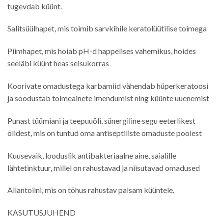
tugevdab küünt.
Salitsüülhapet, mis toimib sarvkihile keratolüütilise toimega
Piimhapet, mis hoiab pH-d happelises vahemikus, hoides
seeläbi küünt heas seisukorras
Koorivate omadustega karbamiid vähendab hüperkeratoosi
ja soodustab toimeainete imendumist ning küünte uuenemist
Punast tüümiani ja teepuuõli, sünergiline segu eeterlikest
õlidest, mis on tuntud oma antiseptiliste omaduste poolest
Kuusevaik, looduslik antibakteriaalne aine, saialille
lähtetinktuur, millel on rahustavad ja niisutavad omadused
Allantoiini, mis on tõhus rahustav palsam küüntele.
KASUTUSJUHEND