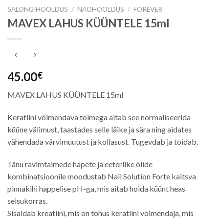
SALONGIHOOLDUS
/
NÄOHOOLDUS
/
FOREVER
MAVEX LAHUS KÜÜNTELE 15ml
45.00
€
MAVEX LAHUS KÜÜNTELE 15ml
Keratiini võimendava toimega aitab see normaliseerida
küüne välimust, taastades selle läike ja sära ning aidates
vähendada värvimuutust ja kollasust. Tugevdab ja toidab.
Tänu ravimtaimede hapete ja eeterlike õlide
kombinatsioonile moodustab Nail Solution Forte kaitsva
pinnakihi happelise pH-ga, mis aitab hoida küünt heas
seisukorras.
Sisaldab kreatiini, mis on tõhus keratiini võimendaja, mis