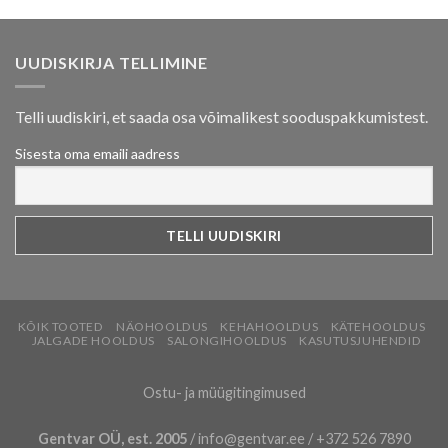
UUDISKIRJA TELLIMINE
Telli uudiskiri, et saada osa võimalikest sooduspakkumistest.
Sisesta oma emaili aadress
KÕIK TOOTED
NÄOHOOLDUS
KEHAHOOLDUS
KÄTEHOOLDUS
JALGADE HOOLDUS
SALONGIHOOLDUS
KASUTUSJUHENDID
Ostu- ja müügitingimused
Gentvar OÜ, est. 2005
/
info@gentvar.ee
/
+372 526 7890