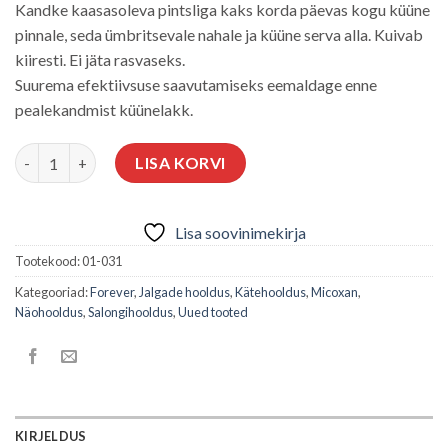
Kandke kaasasoleva pintsliga kaks korda päevas kogu küüne
pinnale, seda ümbritsevale nahale ja küüne serva alla. Kuivab
kiiresti. Ei jäta rasvaseks.
Suurema efektiivsuse saavutamiseks eemaldage enne
pealekandmist küünelakk.
MAVEX LAHUS KÜÜNTELE 15ml kogus
LISA KORVI
Lisa soovinimekirja
Tootekood:
01-031
Kategooriad:
Forever
,
Jalgade hooldus
,
Kätehooldus
,
Micoxan
,
Näohooldus
,
Salongihooldus
,
Uued tooted
KIRJELDUS