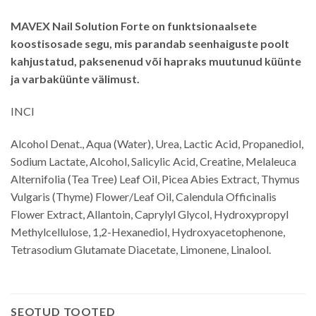
MAVEX Nail Solution Forte on funktsionaalsete
koostisosade segu, mis parandab seenhaiguste poolt
kahjustatud, paksenenud või hapraks muutunud küünte
ja varbaküünte välimust.
INCI
Alcohol Denat., Aqua (Water), Urea, Lactic Acid, Propanediol,
Sodium Lactate, Alcohol, Salicylic Acid, Creatine, Melaleuca
Alternifolia (Tea Tree) Leaf Oil, Picea Abies Extract, Thymus
Vulgaris (Thyme) Flower/Leaf Oil, Calendula Officinalis
Flower Extract, Allantoin, Caprylyl Glycol, Hydroxypropyl
Methylcellulose, 1,2-Hexanediol, Hydroxyacetophenone,
Tetrasodium Glutamate Diacetate, Limonene, Linalool.
SEOTUD TOOTED