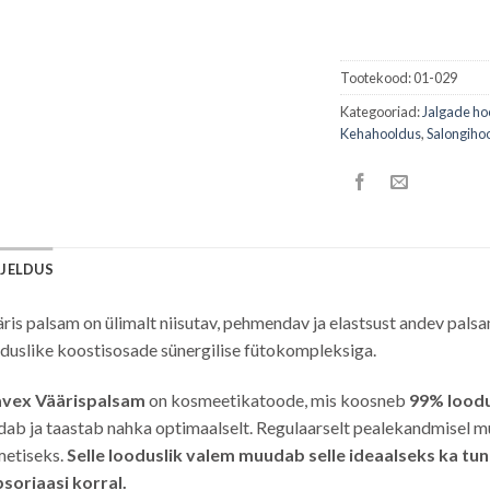
Tootekood:
01-029
Kategooriad:
Jalgade ho
Kehahooldus
,
Salongiho
RJELDUS
ris palsam on ülimalt niisutav, pehmendav ja elastsust andev pals
duslike koostisosade sünergilise fütokompleksiga.
vex Väärispalsam
on kosmeetikatoode, mis koosneb
99% loodu
dab ja taastab nahka optimaalselt. Regulaarselt pealekandmisel 
metiseks.
Selle looduslik valem muudab selle ideaalseks ka tun
psoriaasi korral.