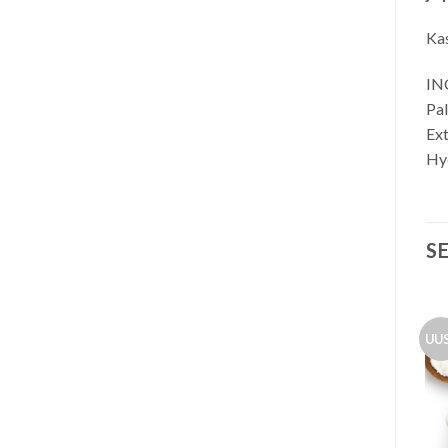
Kas
INC
Pal
Ext
Hyd
S
UU
Lisa
Lisa
soovinimekirja
soovinimekirja