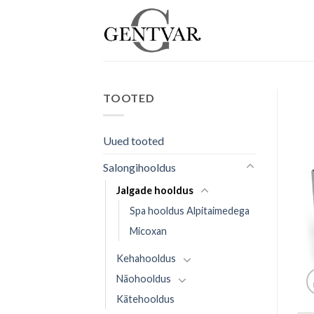
Skip
to
content
TOOTED
Uued tooted
Salongihooldus
Jalgade hooldus
Spa hooldus Alpitaimedega
Micoxan
Kehahooldus
Näohooldus
Kätehooldus