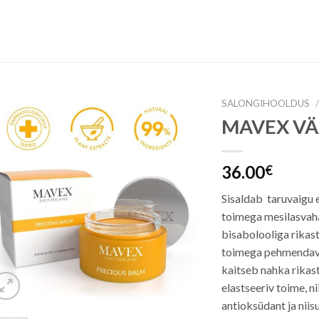
SALONGIHOOLDUS
/
MAVEX VÄ
Lisa
soovinimekirja
36.00
€
Sisaldab taruvaigu 
toimega mesilasvah
bisabolooliga rikas
toimega pehmendavat 
kaitseb nahka rikast
elastseeriv toime, ni
antioksüdant ja niis