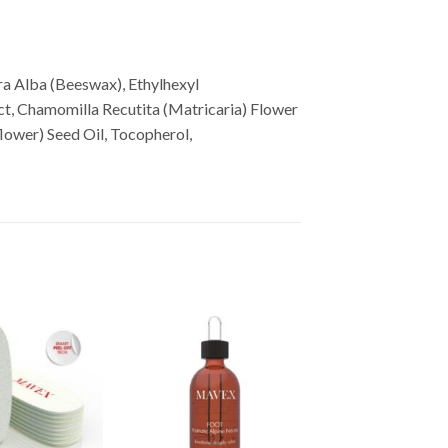
ra Alba (Beeswax), Ethylhexyl
ct, Chamomilla Recutita (Matricaria) Flower
flower) Seed Oil, Tocopherol,
Lisa
Lisa
soovinimekirja
soovinimekirja