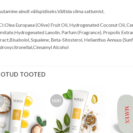
utamine ainult välispidiseks.Vältida silma sattumist.
I:Olea Europaea (Olive) Fruit Oil, Hydrogenated Coconut Oil, Ce
mitate,Hydrogenated Lanolin, Parfum (Fragrance), Propolis Extra
ract,Bisabolol, Squalene, Beta-Sitosterol, Helianthus Annuus (Sun
roxycitronellal,Cinnamyl Alcohol
EOTUD TOOTED
S!
UUS!
Lisa
Lisa
soovinimekirja
soovinimekirja