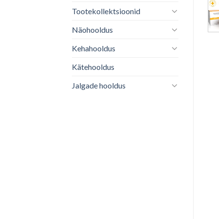
Tootekollektsioonid
Näohooldus
Kehahooldus
Kätehooldus
Jalgade hooldus