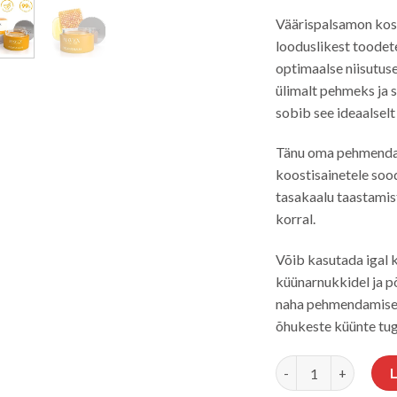
Väärispalsamon ko
looduslikest toodete
optimaalse niisutus
ülimalt pehmeks ja
sobib see ideaalselt
Tänu oma pehmendava
koostisainetele so
tasakaalu taastamis
korral.
Võib kasutada igal ke
küünarnukkidel ja p
naha pehmendamisek
õhukeste küünte tug
MAVEX VÄÄRISPALS