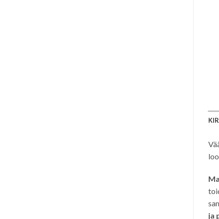
KI
Vää
loo
Ma
toi
sa
ja 