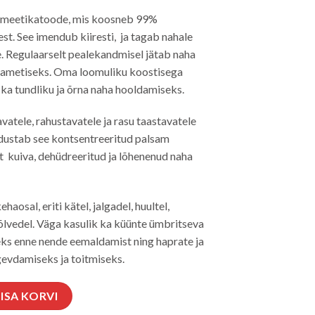
smeetikatoode, mis koosneb 99%
st. See imendub kiiresti, ja tagab nahale
e. Regulaarselt pealekandmisel jätab naha
 sametiseks. Oma loomuliku koostisega
 ka tundliku ja õrna naha hooldamiseks.
tele, rahustavatele ja rasu taastavatele
odustab see kontsentreeritud palsam
t kuiva, dehüdreeritud ja lõhenenud naha
haosal, eriti kätel, jalgadel, huultel,
õlvedel. Väga kasulik ka küünte ümbritseva
s enne nende eemaldamist ning haprate ja
evdamiseks ja toitmiseks.
AM 30ml kogus
LISA KORVI