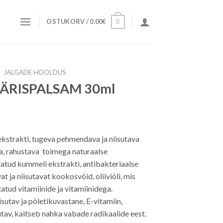
OSTUKORV /
0.00
€
0
JALGADE HOOLDUS
ÄRISPALSAM 30ml
ekstrakti, tugeva pehmendava ja niisutava
a, rahustava toimega naturaalse
tatud kummeli ekstrakti, antibakteriaalse
ja niisutavat kookosvõid, oliiviõli, mis
atud vitamiinide ja vitamiinidega.
isutav ja põletikuvastane, E-vitamiin,
utav, kaitseb nahka vabade radikaalide eest.