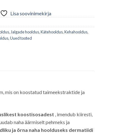
Lisa soovinimekirja
oldus
,
Jalgade hooldus
,
Kätehooldus
,
Kehahooldus
,
oldus
,
Uued tooted
am, mis on koostatud taimeekstraktide ja
slikest koostisosadest
, imendub kiiresti,
muudab naha äärmiselt pehmeks ja
dliku ja õrna naha hoolduseks dermatiidi