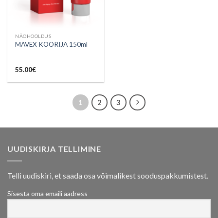
NÄOHOOLDUS
MAVEX KOORIJA 150ml
55.00
€
1
2
3
UUDISKIRJA TELLIMINE
Telli uudiskiri, et saada osa võimalikest sooduspakkumistest.
Sisesta oma emaili aadress