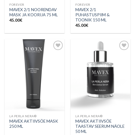
FOREVER
FOREVER
MAVEX 2/1 NOORENDAV
MAVEX 2/1
MASK JA KOORIJA 75 ML
PUHASTUSPIIM &
TOONIK 150 ML
45.00
€
45.00
€
Lisa
Lisa
soovinimekirja
soovinimekirja
LA PERLA NERA®
LA PERLA NERA®
MAVEX AKTIIVSÖE MASK
MAVEX AKTIIVSÖE
250 ML
TAASTAV SEERUM NÄOLE
50 ML