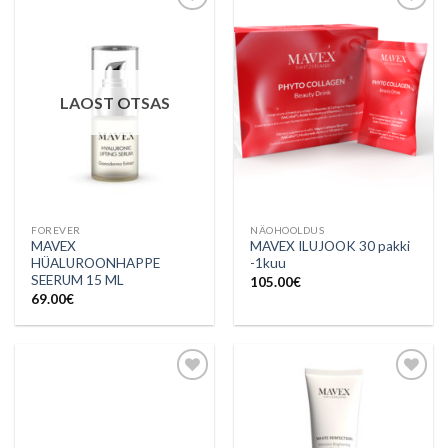
Lisa
Lisa
soovinimekirja
soovinimekirja
LAOST OTSAS
FOREVER
NÄOHOOLDUS
MAVEX
MAVEX ILUJOOK 30 pakki
HÜALUROONHAPPE
-1kuu
SEERUM 15 ML
105.00
€
69.00
€
Lisa
Lisa
soovinimekirja
soovinimekirja