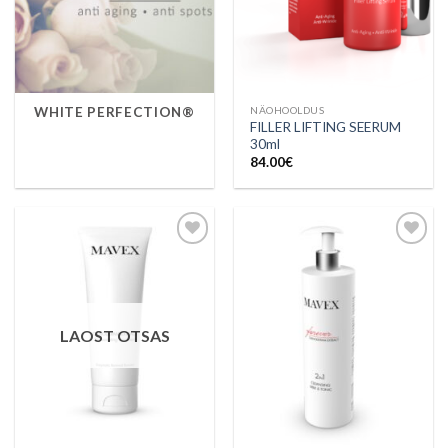
NÄOHOOLDUS
WHITE PERFECTION®
FILLER LIFTING SEERUM
30ml
84.00
€
Lisa
Lisa
soovinimekirja
soovinimekirja
LAOST OTSAS