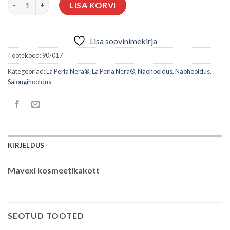
MAVEX KOSMEETIKAKOTT kogus
LISA KORVI
Lisa soovinimekirja
Tootekood:
90-017
Kategooriad:
La Perla Nera®
,
La Perla Nera®
,
Näohooldus
,
Näohooldus
,
Salongihooldus
KIRJELDUS
Mavexi kosmeetikakott
SEOTUD TOOTED