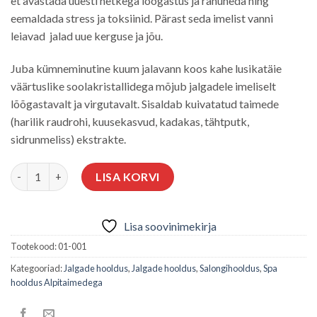
et avastada uuesti hetkega lõõgastus ja rahuneda ning
eemaldada stress ja toksiinid. Pärast seda imelist vanni
leiavad jalad uue kerguse ja jõu.
Juba kümneminutine kuum jalavann koos kahe lusikatäie
väärtuslike soolakristallidega mõjub jalgadele imeliselt
lõõgastavalt ja virgutavalt. Sisaldab kuivatatud taimede
(harilik raudrohi, kuusekasvud, kadakas, tähtputk,
sidrunmeliss) ekstrakte.
MAVEX AROMAATNE ALPI JALAVANN 500 G kogus
LISA KORVI
Lisa soovinimekirja
Tootekood:
01-001
Kategooriad:
Jalgade hooldus
,
Jalgade hooldus
,
Salongihooldus
,
Spa
hooldus Alpitaimedega