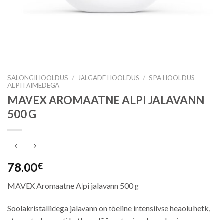
SALONGIHOOLDUS
/
JALGADE HOOLDUS
/
SPA HOOLDUS
ALPITAIMEDEGA
MAVEX AROMAATNE ALPI JALAVANN
500 G
78.00
€
MAVEX Aromaatne Alpi jalavann 500 g
Soolakristallidega jalavann on tõeline intensiivse heaolu hetk,