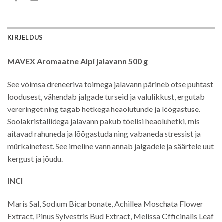
KIRJELDUS
MAVEX Aromaatne Alpi jalavann 500 g
See võimsa dreneeriva toimega jalavann pärineb otse puhtast
loodusest, vähendab jalgade turseid ja valulikkust, ergutab
vereringet ning tagab hetkega heaolutunde ja lõõgastuse.
Soolakristallidega jalavann pakub tõelisi heaoluhetki, mis
aitavad rahuneda ja lõõgastuda ning vabaneda stressist ja
mürkainetest. See imeline vann annab jalgadele ja säärtele uut
kergust ja jõudu.
INCI
Maris Sal, Sodium Bicarbonate, Achillea Moschata Flower
Extract, Pinus Sylvestris Bud Extract, Melissa Officinalis Leaf