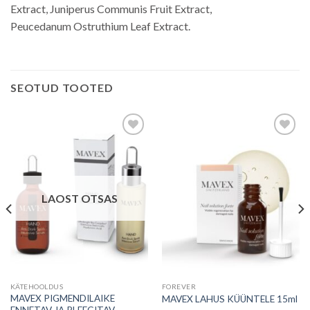
Extract, Juniperus Communis Fruit Extract,
Peucedanum Ostruthium Leaf Extract.
SEOTUD TOOTED
Lisa
Lisa
soovinimekirja
soovinimekirja
LAOST OTSAS
KÄTEHOOLDUS
FOREVER
MAVEX PIGMENDILAIKE
MAVEX LAHUS KÜÜNTELE 15ml