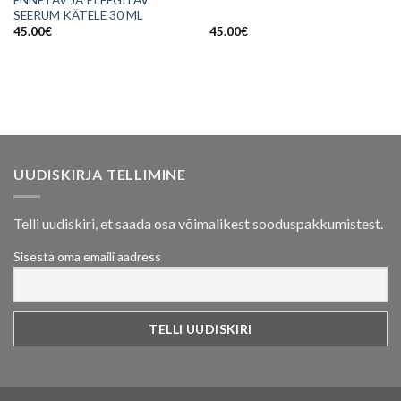
ENNETAV JA PLEEGITAV
SEERUM KÄTELE 30 ML
45.00
€
45.00
€
UUDISKIRJA TELLIMINE
Telli uudiskiri, et saada osa võimalikest sooduspakkumistest.
Sisesta oma emaili aadress