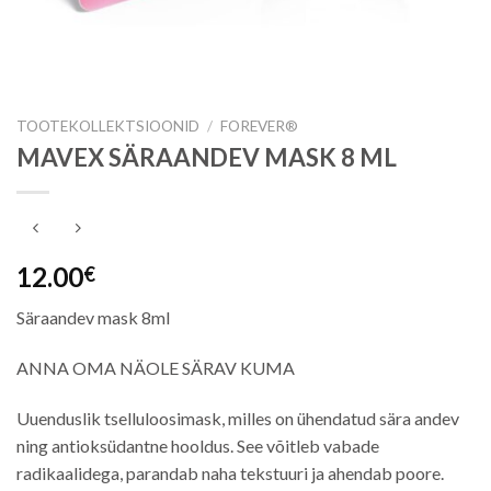
TOOTEKOLLEKTSIOONID
/
FOREVER®
MAVEX SÄRAANDEV MASK 8 ML
12.00
€
Säraandev mask 8ml
ANNA OMA NÄOLE SÄRAV KUMA
Uuenduslik tselluloosimask, milles on ühendatud sära andev
ning antioksüdantne hooldus. See võitleb vabade
radikaalidega, parandab naha tekstuuri ja ahendab poore.