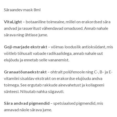
Säraandev mask 8ml
VitaLight
– botaaniline toimeaine, millel on erakordsed sära
andvad ja rasueritust vähendavad omadused. Annab nahale
särava ning ühtlase jume.
Goji-marjade ekstrakt
– võimas looduslik antioksüdant, mis
võitleb tõhusalt vabade radikaalidega, annab nahale uut
elujõudu ja ennetab selle vananemist.
Granaatõunaekstrakt
– ohtralt polüfenoole ning C-, B- ja E-
vitamiini sisaldav ekstrakt on erakordse elujõudu andva
toimega. See ergutab rakkude ainevahetust ja kollageeni
sünteesi. Niisutab nahka sügavuti.
Sära andvad pigmendid
– spetsiaalsed pigmendid, mis
annavad näole särava jume.