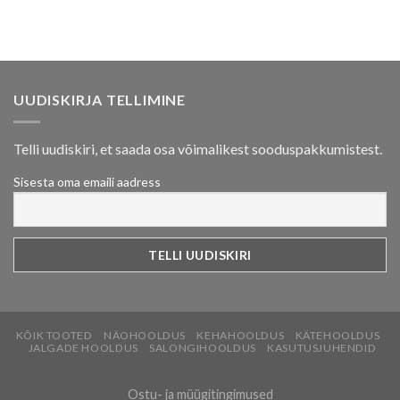
UUDISKIRJA TELLIMINE
Telli uudiskiri, et saada osa võimalikest sooduspakkumistest.
Sisesta oma emaili aadress
KÕIK TOOTED
NÄOHOOLDUS
KEHAHOOLDUS
KÄTEHOOLDUS
JALGADE HOOLDUS
SALONGIHOOLDUS
KASUTUSJUHENDID
Ostu- ja müügitingimused