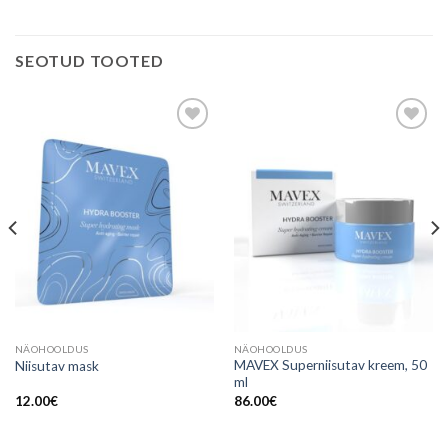
SEOTUD TOOTED
Lisa
Lisa
soovinimekirja
soovinimekirja
NÄOHOOLDUS
NÄOHOOLDUS
MAVEX Superniisutav kreem, 50
Niisutav mask
ml
12.00
€
86.00
€