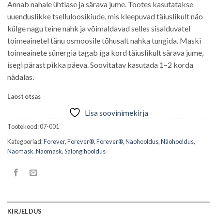
Annab nahale ühtlase ja särava jume. Tootes kasutatakse
uuenduslikke tselluloosikiude, mis kleepuvad täiuslikult näo
külge nagu teine nahk ja võimaldavad selles sisalduvatel
toimeainetel tänu osmoosile tõhusalt nahka tungida. Maski
toimeainete sünergia tagab iga kord täiuslikult särava jume,
isegi pärast pikka päeva. Soovitatav kasutada 1–2 korda
nädalas.
Laost otsas
Lisa soovinimekirja
Tootekood:
07-001
Kategooriad:
Forever
,
Forever®
,
Forever®
,
Näohooldus
,
Näohooldus
,
Näomask
,
Näomask
,
Salongihooldus
KIRJELDUS